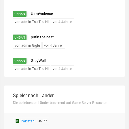
UltraViolence
UNBAN
von admin Tsu Tsu Ni
vor 4 Jahren
putin the best
UNBAN
von admin Giglu
vor 4 Jahren
GreyWolf
UNBAN
von admin Tsu Tsu Ni
vor 4 Jahren
Spieler nach Länder
Die beliebtesten Länder basierend auf Game Server-Besuchen
Pakistan
77