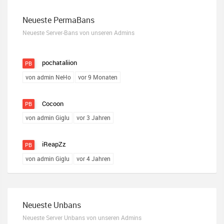
Neueste PermaBans
Neueste Server-Bans von unseren Admins
pochataliion
PB
von admin NeHo
vor 9 Monaten
Cocoon
PB
von admin Giglu
vor 3 Jahren
iReapZz
PB
von admin Giglu
vor 4 Jahren
Neueste Unbans
Neueste Server Unbans von unseren Admins