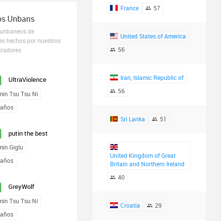
France
57
os Unbans
 unbaneos de
United States of America
es hechos por nuestros
56
tradores
Iran, Islamic Republic of
UltraViolence
56
min Tsu Tsu Ni
 años
Sri Lanka
51
putin the best
min Giglu
United Kingdom of Great
 años
Britain and Northern Ireland
40
GreyWolf
min Tsu Tsu Ni
Croatia
29
 años