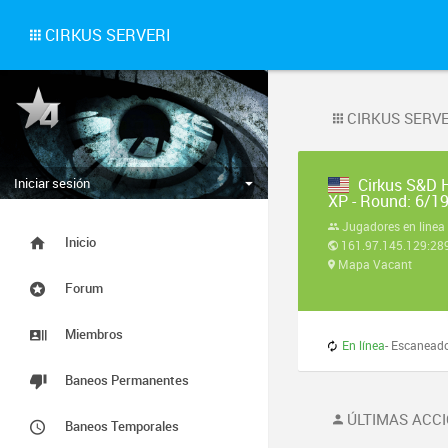
CIRKUS SERVERI
CIRKUS SERVE
Iniciar sesión
Cirkus S&D 
XP - Round: 6/1
Jugadores en linea
Inicio
161.97.145.129:28
Mapa Vacant
Forum
Miembros
En línea
- Escaneado hace u
Baneos Permanentes
ÚLTIMAS ACCI
Baneos Temporales