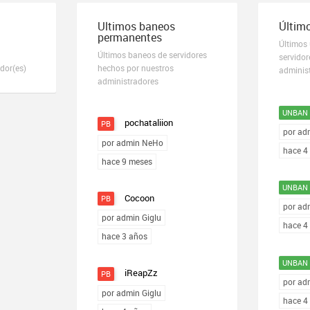
Ultimos baneos
Últim
permanentes
Últimos
Últimos baneos de servidores
servidor
dor(es)
hechos por nuestros
adminis
administradores
UNBAN
pochataliion
PB
por ad
por admin NeHo
hace 4
hace 9 meses
UNBAN
Cocoon
PB
por ad
por admin Giglu
hace 4
hace 3 años
UNBAN
iReapZz
PB
por ad
por admin Giglu
hace 4