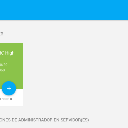
RI
HC High
9
 0/20
960
nos segundos
ONES DE ADMINISTRADOR EN SERVIDOR(ES)